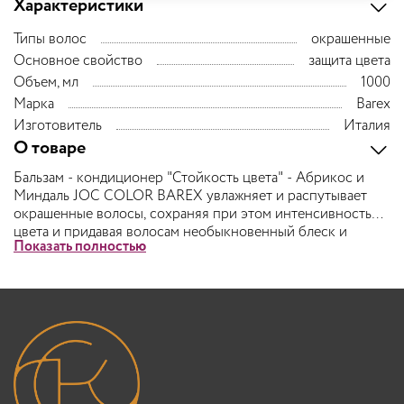
Характеристики
Типы волос
окрашенные
Основное свойство
защита цвета
Объем, мл
1000
Марка
Barex
Изготовитель
Италия
О товаре
Бальзам - кондиционер "Стойкость цвета" - Абрикос и
Миндаль JOC COLOR BAREX увлажняет и распутывает
окрашенные волосы, сохраняя при этом интенсивность
цвета и придавая волосам необыкновенный блеск и
Показать полностью
шелковистость. Содержит фильтр Blue Light Shield,
защищающий волосы и кожу головы от негативного
воздействия HEV излучения (синий свет экранов
электронных устройств). Фитокерамиды подсолнуха
образуют на волосах защитную УФ-пленку.