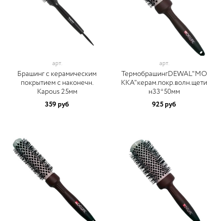
арт.
арт.
Брашинг с керамическим
ТермобрашингDEWAL"MO
покрытием с наконечн.
KKA"керам.покр.волн.щети
Kapous 25мм
н33*50мм
359 руб
925 руб