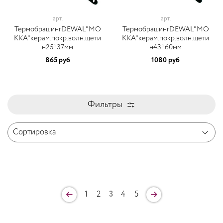
арт.
арт.
ТермобрашингDEWAL"MO
ТермобрашингDEWAL"MO
KKA"керам.покр.волн.щети
KKA"керам.покр.волн.щети
н25*37мм
н43*60мм
865 руб
1080 руб
Фильтры
1
2
3
4
5