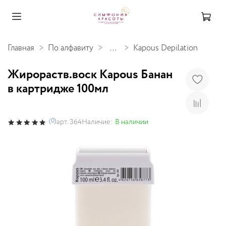
Главная
По алфавиту
...
Kapous Depilation
Жирораств.воск Kapous Банан
в картридже 100мл
(0)
Наличие:
В наличии
арт.
364