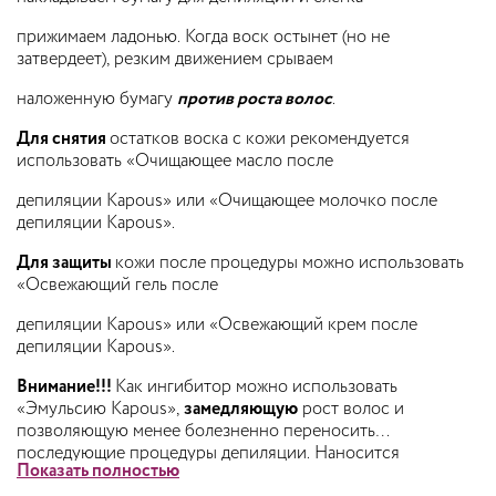
прижимаем ладонью. Когда воск остынет (но не
затвердеет), резким движением срываем
наложенную бумагу
против роста волос
.
Для снятия
остатков воска с кожи рекомендуется
использовать «Очищающее масло после
депиляции Kapous» или «Очищающее молочко после
депиляции Kapous».
Для защиты
кожи после процедуры можно использовать
«Освежающий гель после
депиляции Kapous» или «Освежающий крем после
депиляции Kapous».
Внимание!!!
Как ингибитор можно использовать
«Эмульсию Kapous»,
замедляющ
ую
рост волос и
позволяющую менее болезненно переносить
последующие процедуры депиляции. Наносится
Показать полностью
непосредственно после депиляции.