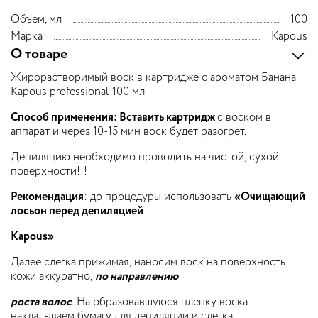
Объем, мл
100
Марка
Kapous
О товаре
Жирорастворимый воск в картридже с ароматом Банана
Kapous professional 100 мл
Способ применения: Вставить картридж
с воском в
аппарат и через 10-15 мин воск будет разогрет.
Депиляцию необходимо проводить на чистой, сухой
поверхности!!!
Рекомендация
: до процедуры использовать
«Очищающий
лосьон перед депиляцией
Kapous»
.
Далее слегка прижимая, наносим воск на поверхность
кожи аккуратно,
по направлению
роста волос
. На образовавшуюся пленку воска
накладываем бумагу для депиляции и слегка