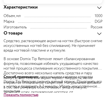
Характеристики
Объем, мл
1000
Марка
DGP
Изготовитель
Россия
О товаре
Средство, растворяющее акрил на ногтях (быстрое снятие
искусственных ногтей без спиливания). Не причиняет
вреда ногтевой пластине и кутикуле.
В основе Domix Tip Remover лежит сбалансированная
формула, позволяющая избежать ухудшающего качество
ногтей процесса спиливания искусственного покрытия.
Достаточно всего несколько капель средства и пару
Способ применения:
несколькими каплями средства
минут, и био-гель или акрил теряют твердость, легко
Domix Tip Remover смочить ватный спонж. Приложить его
стираются специальной салфеткой. Натуральные добавки
к ногтю и подержать 1-2 минуты. Убрать искусственное
в составе ремувера обеспечивают уход кутикуле,
покрытие.
защищают кожу, окружающую ноготки, от
Показать полностью
неблагоприятного воздействия.