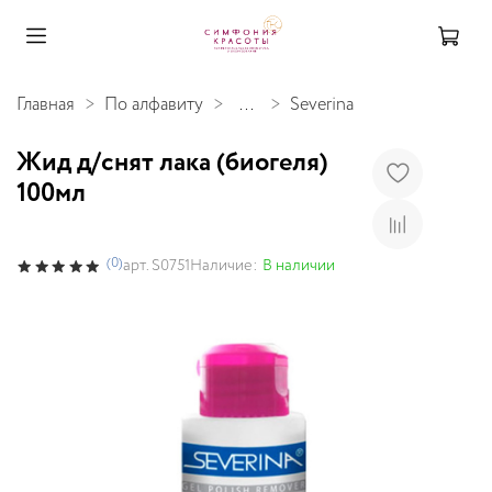
Главная
По алфавиту
...
Severina
Жид д/снят лака (биогеля)
100мл
(0)
Наличие:
В наличии
арт.
S0751