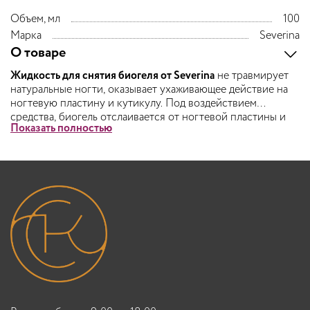
Объем, мл
100
Марка
Severina
О товаре
Жидкость для снятия биогеля от Severina
не травмирует
натуральные ногти, оказывает ухаживающее действие на
ногтевую пластину и кутикулу. Под воздействием
средства, биогель отслаивается от ногтевой пластины и
Показать полностью
снимается без усилий. Ногти защищены от механического
повреждения и травм.
Способ применения:
Нанесите средство на ватный диск,
приложите к ногтю и оберните фольгой. Через 10-15
минут снимите ватный диск и удалите размягченный
биогель при помощи апельсиновой палочки или пушера.