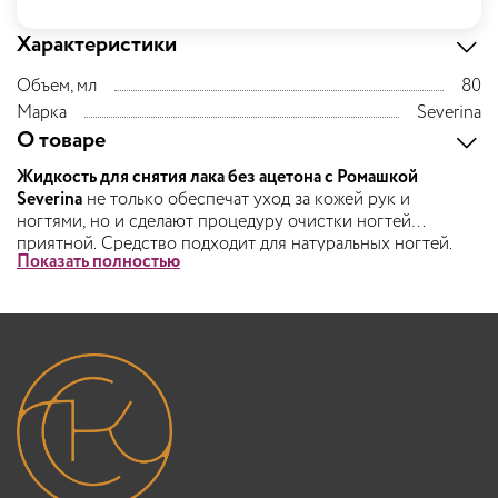
Характеристики
Объем, мл
80
Марка
Severina
О товаре
Жидкость для снятия лака без ацетона с Ромашкой
Severina
не только обеспечат уход за кожей рук и
ногтями, но и сделают процедуру очистки ногтей
приятной. Средство подходит для натуральных ногтей.
Показать полностью
Формула содержит активные компоненты и натуральные
добавки, такие как глицерин и витамин Е, которые
помогут смягчить действие активных веществ и
восстановят ногти после окрашивания.
Удобная крышечка-дозатор позволит равномерно
распределять жидкость и экономить расход средства.
Пользуется успехом у профессиональных мастеров
маникюра.
Способ применения:
на ватный диск нанести небольшое
количество жидкости, диск приложить к ногтю и стереть
лак по направлению от основания к краю ногтя. В случае