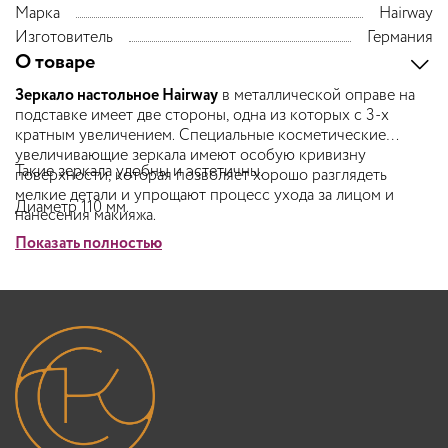
Марка
Hairway
Изготовитель
Германия
О товаре
Зеркало настольное Hairway
в металлической оправе на
подставке имеет две стороны, одна из которых с 3-х
кратным увеличением. Специальные косметические
увеличивающие зеркала имеют особую кривизну
Такие зеркала удобны и эстетичны.
поверхности, которая позволяет хорошо разглядеть
мелкие детали и
упрощают процесс ухода за лицом и
Диаметр 110 мм.
нанесения макияжа
.
Показать полностью