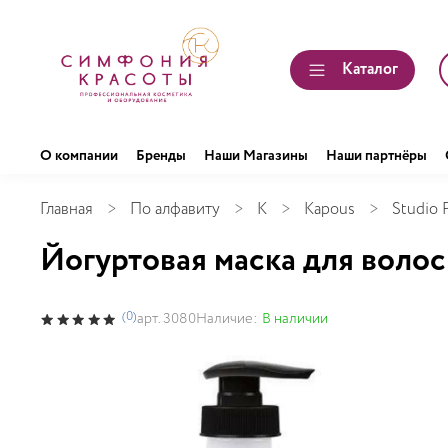
Каталог
О компании
Бренды
Наши Магазины
Наши партнёры
Главная
По алфавиту
K
Kapous
Studio P
Йогуртовая маска для волос
(0)
Наличие:
В наличии
арт.
3080