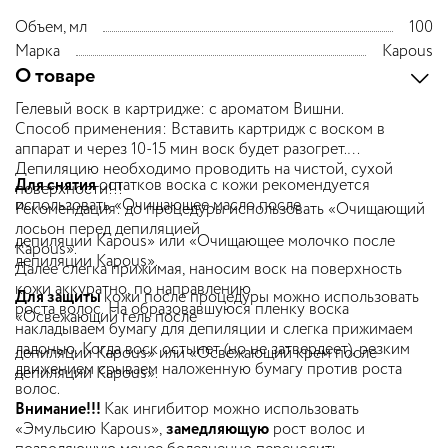
Объем, мл
100
Марка
Kapous
О товаре
Гелевый воск в картридже: с ароматом Вишни.
Способ применения: Вставить картридж с воском в
аппарат и через 10-15 мин воск будет разогрет.
Депиляцию необходимо проводить на чистой, сухой
Для снятия
остатков воска с кожи рекомендуется
поверхности!!!
использовать «Очищающее масло после
Рекомендация: до процедуры использовать «Очищающий
лосьон перед депиляцией
депиляции Kapous» или «Очищающее молочко после
Kapous».
депиляции Kapous».
Далее слегка прижимая, наносим воск на поверхность
кожи аккуратно, по направлению
Для защиты
кожи после процедуры можно использовать
роста волос. На образовавшуюся пленку воска
«Освежающий гель после
накладываем бумагу для депиляции и слегка прижимаем
ладонью. Когда воск остынет (но не затвердеет), резким
депиляции Kapous» или «Освежающий крем после
движением срываем наложенную бумагу против роста
депиляции Kapous».
волос.
Внимание!!!
Как ингибитор можно использовать
«Эмульсию Kapous»,
замедляющ
ую
рост волос и