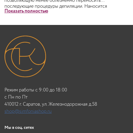
позволяющую менее болезненно переносить
последующие процедуры депиляции. Наносится
Показать полностью
непосредственно после депиляции.
Режим работы с 9:00 до 18:00
c Пн по Пт
410012 г. Саратов, ул. Железнодорожная д.58
shop@simfoniashop.ru
Мы в соц. сетях