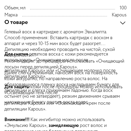
Объем, мл
100
Марка
Kapous
О товаре
Гелевый воск в картридже:с ароматом Эвкалипта.
Способ применения: Вставить картридж с воском в
аппарат и через 10-15 мин воск будет разогрет.
Депиляцию необходимо проводить на чистой, сухой
Для снятия
остатков воска с кожи рекомендуется
поверхности!!!
использовать «Очищающее масло после
Рекомендация: до процедуры использовать «Очищающий
лосьон перед депиляцией Kapous».
депиляции Kapous» или «Очищающее молочко после
Далее слегка прижимая, наносим воск на поверхность
депиляции Kapous».
кожи аккуратно, по направлению роста волос. На
образовавшуюся пленку воска накладываем бумагу для
Для защиты
кожи после процедуры можно использовать
депиляции и слегка прижимаем ладонью. Когда воск
«Освежающий гель после
остынет (но не затвердеет), резким движением срываем
наложенную бумагу против роста волос.
депиляции Kapous» или «Освежающий крем после
депиляции Kapous».
Внимание!!!
Как ингибитор можно использовать
«Эмульсию Kapous»,
замедляющ
ую
рост волос и