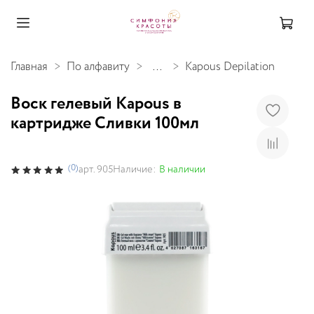
Главная
По алфавиту
...
Kapous Depilation
Воск гелевый Kapous в
картридже Сливки 100мл
(0)
Наличие:
В наличии
арт.
905