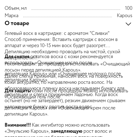
Объем, мл
100
Марка
Kapous
О товаре
Гелевый воск в картридже: с ароматом "Сливки"
Способ применения: Вставить картридж с воском в
аппарат и через 10-15 мин воск будет разогрет.
Депиляцию необходимо проводить на чистой, сухой
Для снятия
остатков воска с кожи рекомендуется
поверхности!!!
использовать «Очищающее масло после
Рекомендация: до процедуры использовать «Очищающий
лосьон перед депиляцией Kapous».
депиляции Kapous» или «Очищающее молочко после
Далее слегка прижимая, наносим воск на поверхность
депиляции Kapous».
кожи аккуратно, по направлению роста волос. На
образовавшуюся пленку воска накладываем бумагу для
Для защиты
кожи после процедуры можно использовать
депиляции и слегка прижимаем ладонью. Когда воск
«Освежающий гель после
остынет (но не затвердеет), резким движением срываем
наложенную бумагу против роста волос.
депиляции Kapous» или «Освежающий крем после
депиляции Kapous».
Внимание!!!
Как ингибитор можно использовать
«Эмульсию Kapous»,
замедляющ
ую
рост волос и