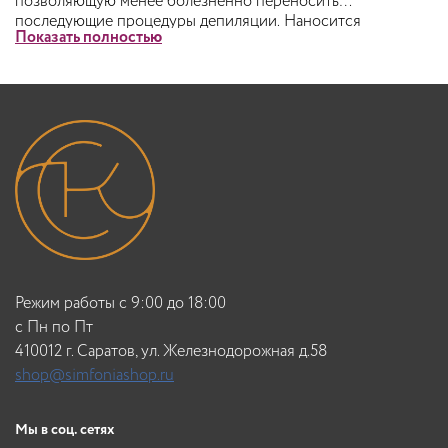
позволяющую менее болезненно переносить
последующие процедуры депиляции. Наносится
Показать полностью
непосредственно после депиляции.
Режим работы с 9:00 до 18:00
c Пн по Пт
410012 г. Саратов, ул. Железнодорожная д.58
shop@simfoniashop.ru
Мы в соц. сетях