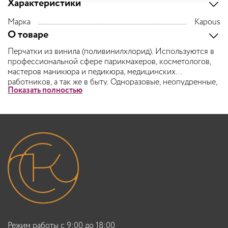
Характеристики
Марка
Kapous
О товаре
Перчатки из винила (поливинилхлорид). Используются в
профессиональной сфере парикмахеров, косметологов,
мастеров маникюра и педикюра, медицинских
работников, а так же в быту. Одноразовые, неопудренные,
Показать полностью
нестерильные.
Меры предосторожности: Не использовать при
нарушении целостности перчаток. При частом и
длительном ношении рекомендуется специальный уход за
кожей рук. Возможно проявление кожных раздражений
при длительном ношении перчаток и изоляции кожи рук
от естественного доступа воздуха. Возможна
индивидуальная непереносимость материала. При
появлении раздражения не использовать перчатки и
обратиться за консультацией к врачу.
Обеспечивает защиту и гигиену рук.
Не содержит латекс натурального каучука.
Режим работы с 9:00 до 18:00