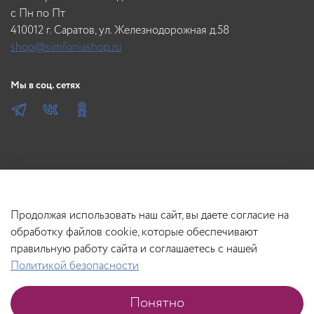
Хранить в сухом месте, вдали от источника повышенного
c Пн по Пт
тепла (не выше 40˚С) и прямых солнечных лучей.
410012 г. Саратов, ул. Железнодорожная д.58
shop@simfoniashop.ru
Мы в соц. сетях
Продолжая использовать наш сайт, вы даете согласие на
обработку файлов cookie, которые обеспечивают
правильную работу сайта и соглашаетесь с нашей
Политикой безопасности
В корзину
Понятно