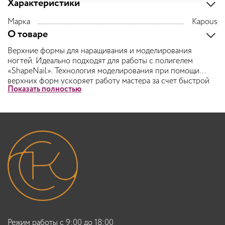
Характеристики
Марка
Kapous
О товаре
Верхние формы для наращивания и моделирования
ногтей. Идеально подходят для работы с полигелем
«ShapeNail». Технология моделирования при помощи
верхних форм ускоряет работу мастера за счет быстрой
Показать полностью
выкладки и минимального опила. Легко можно
смоделировать как длинные, так и короткие ногти. Имеют
12 размеров и 4 вида для более точного подбора под
ногти клиента.
Режим работы с 9:00 до 18:00