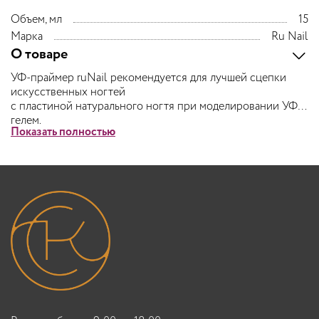
Объем, мл
15
Марка
Ru Nail
О товаре
УФ‑праймер ruNail рекомендуется для лучшей сцепки
искусственных ногтей
с пластиной натурального ногтя при моделировании УФ-
гелем.
Показать полностью
Подсушивает пластину натурального ногтя, подготавливая
ее к процедуре наращивания. УФ‑праймер наносят на
ногтевую пластину после Нейл Преп, не сушат в
УФ‑лампе.