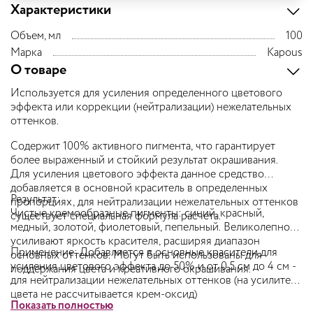
Характеристики
Объем, мл
100
Марка
Kapous
О товаре
Используется для усиления определенного цветового
эффекта или коррекции (нейтрализации) нежелательных
оттенков.
Содержит 100% активного пигмента, что гарантирует
более выраженный и стойкий результат окрашивания.
Для усиления цветового эффекта данное средство
добавляется в основной краситель в определенных
Результат:
пропорциях, для нейтрализации нежелательных оттенков
Чистые кремообразные пигменты: синий, красный,
существует специальная формула расчета.
медный, золотой, фиолетовый, пепельный. Великолепно
усиливают яркость красителя, расширяя диапазон
Применение:
Добавляется в основные красители для
основных оттенков. Могут быть использованы для
усиления цветового эффекта до 50% и от 0,5 см до 4 см -
поддержания цвета и креативного окрашивания.
для нейтрализации нежелательных оттенков (на усилители
цвета не рассчитывается крем-оксид)
Показать полностью