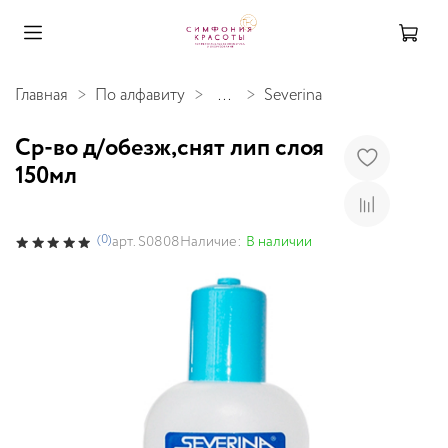
Главная
По алфавиту
...
Severina
Ср-во д/обезж,снят лип слоя
150мл
(0)
Наличие:
В наличии
арт.
S0808