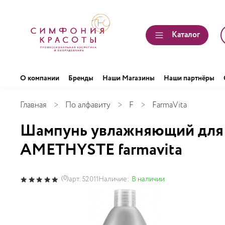
Каталог
О компании
Бренды
Наши Магазины
Наши партнёры
Главная
По алфавиту
F
FarmaVita
Шампунь увлажняющий для 
AMETHYSTE farmavita
(0)
Наличие:
В наличии
арт.
52011