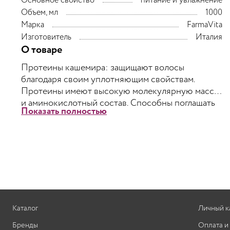
Основное свойство
питание и увлажнение
Объем, мл
1000
Марка
FarmaVita
Изготовитель
Италия
О товаре
Протеины кашемира: защищают волосы
благодаря своим уплотняющим свойствам.
Протеины имеют высокую молекулярную массу
и аминокислотный состав. Способны поглащать
Показать полностью
и использовать молекулы воды, позволяя
поддерживать правильный баланс влаги и
предавать волосам блеск. Глицерин: укрепляет и
увлажняет. Пантенол: глубоко проникает в
структуру и позволяет сбалансировать
естественный уровень влаги в волосах.
Каталог
Личный к
Бренды
Оплата и