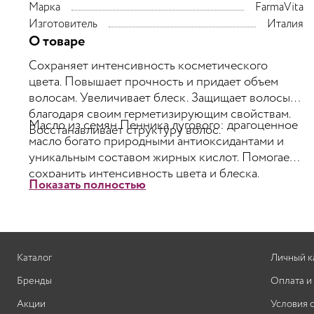
Марка
FarmaVita
Изготовитель
Италия
О товаре
Сохраняет интенсивность косметического
цвета. Повышает прочность и придает объем
волосам. Увеличивает блеск. Защищает волосы
благодаря своим герметизирующим свойствам.
Масло из семян Пенника лугового: драгоценное
Восстанавливает структуру волос.
масло богато природными антиоксидантами и
уникальным составом жирных кислот. Помогает
сохранить интенсивность цвета и блеска.
Показать полностью
Исследования показали, что масло проникает в
волокна волос, восстанавливая структуру и
повышая его прочность. Пантенол: глубоко
проникает в стркутуру и позволяет
сбалансировать естественный уровень влаги в
Каталог
Личный к
волосах. + УФ-фильтр: защищает волосы от
Бренды
Оплата и
выгорания на солнце, вымывания красителя и
потускнения цвета.
Акции
Условия 