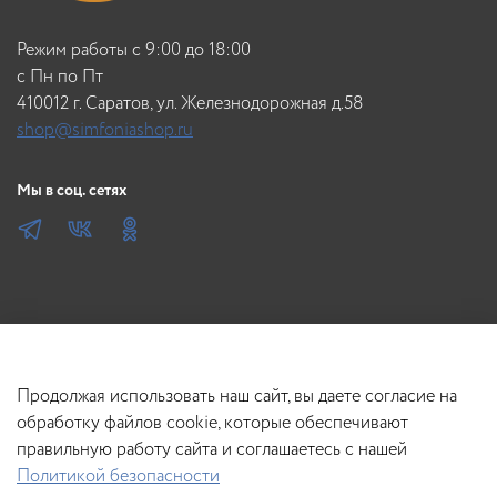
антистрессовое воздействие на кожу головы.
- 6 рядов,
Режим работы с 9:00 до 18:00
- желтый цвет.
c Пн по Пт
410012 г. Саратов, ул. Железнодорожная д.58
shop@simfoniashop.ru
Мы в соц. сетях
Продолжая использовать наш сайт, вы даете согласие на
обработку файлов cookie, которые обеспечивают
правильную работу сайта и соглашаетесь с нашей
Политикой безопасности