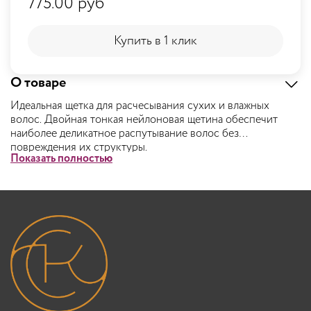
775.00 руб
Купить в 1 клик
Купить в 1 клик
О товаре
Идеальная щетка для расчесывания сухих и влажных
волос. Двойная тонкая нейлоновая щетина обеспечит
наиболее деликатное распутывание волос без
повреждения их структуры.
Показать полностью
Щётка очень удобна для равномерного распределения по
волосам ухаживающих и стайлинговых средств.
Корпус щетки изготовлен из высококачественного акрила.
Щетина особого строения изготовлена в Корее.
Закругленные кончики тонких щетинок очень мягко
воздействуют на кожу головы, не травмируя ее.
Подходит для счесывания начеса. Оказывает