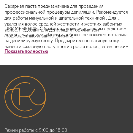
Сахарная паста предназначена для проведения
профессиональной процедуры депиляции. Рекомендуется
для работы мануальной и шпательной техникой . Для
удаления волос средней жёсткости и жёстких забритых
ПРИМЕНЕНИЕ. Обработать кожу очищающим средством
волос. Подходит для депиляции горячих зон
перед депиляцией. Нанести небольшое количество талька
(подмышечные впадины, бикини)
на депилируемую зону. Предварительно натянув кожу
нанести сахарную пасту против роста волос, затем резким
Показать полностью
движением удалить пасту по росту волос. Удалить остатки
липкого слоя средством после депиляции. Нанести
успокаивающее средство после депиляции.
Режим работы с 9:00 до 18:00