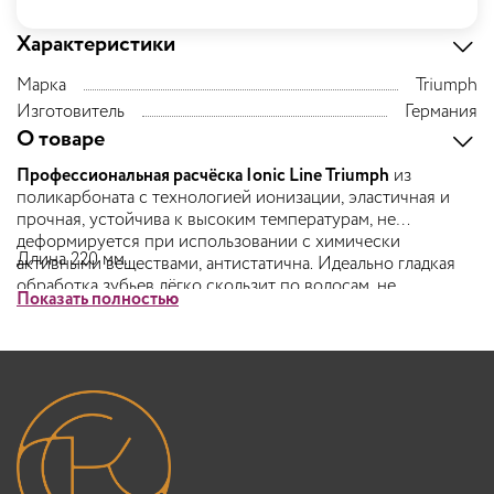
Характеристики
Марка
Triumph
Изготовитель
Германия
О товаре
Профессиональная расчёска Ionic Line Triumph
из
поликарбоната с технологией ионизации, эластичная и
прочная, устойчива к высоким температурам, не
деформируется при использовании с химически
Длина 220 мм.
активными веществами, антистатична. Идеально гладкая
обработка зубьев лёгко скользит по волосам, не
Показать полностью
повреждая их при расчёсывании. Расчёска-хвостик с
металлическим штифтом для удобства стилиста и очень
плотными зубьями одной длины подходит для коротких
стрижек, тушёвки, причёсок, плетений, начёса, сложных
укладок, мелирования. Благодаря совершенной
эргономике, её удобно держать в руке.