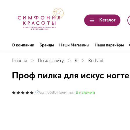
Каталог
О компании
Бренды
Наши Магазины
Наши партнёры
Главная
По алфавиту
R
Ru Nail
Проф пилка для искус ногтей
(0)
Наличие:
В наличии
арт.
0580