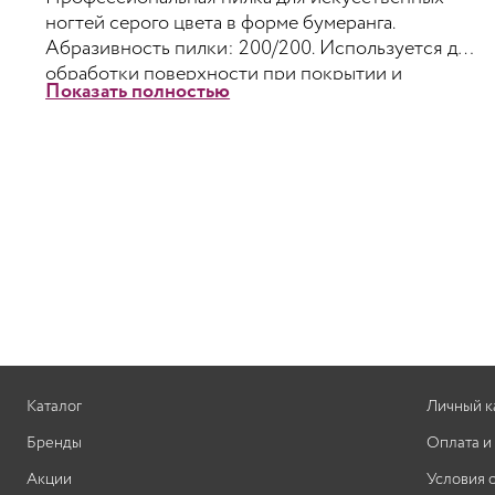
ногтей серого цвета в форме бумеранга.
Абразивность пилки: 200/200. Используется для
обработки поверхности при покрытии и
Показать полностью
коррекции гелем.
Каталог
Личный к
Бренды
Оплата и
Акции
Условия 