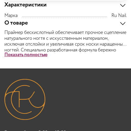
Характеристики
Марка
Ru Nail
О товаре
Праймер бескислотный обеспечивает прочное сцепление
натурального ногтя с искусственным материалом,
исключая отслойки и увеличивая срок носки наращенных
ногтей. Специально разработанная формула бережно
Показать полностью
относится к ногтевой пластине.