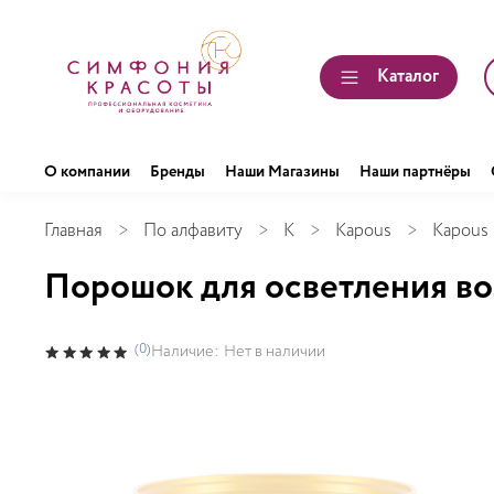
Каталог
О компании
Бренды
Наши Магазины
Наши партнёры
Главная
По алфавиту
K
Kapous
Kapous 
Порошок для осветления вол
(0)
Наличие:
Нет в наличии