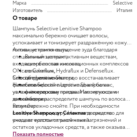
Марка
Selective
Изготовитель
Италия
О товаре
Шампунь Selective Lenitive Shampoo
максимально бережно очищает волосы,
успокаивает и тонизирует раздражённую кожу
головы, устраняя ощущение зуда благодаря
Активные компоненты:
специальным ценным активным веществам,
Винный экстракт,
входящим в состав инновационных комплексов
аскорбиновая кислота,
ONcare Calmflux, Hydraflux и Defenseflux.
соли магния,
Selective Lenitive Shampoo восстанавливает
Способ применения:
цитрусовая кислота,
физиологический гидролипидный баланс,
Нанесите Selective Lenitive Shampoo на
бетаин,
увлажняя волосы и придавая им мягкость и
увлажнённую кожу головы. Массирующими
фитостеролы,
живой блеск.
движениями распределите шампунь по волосам,
глицерин.
затем бережно смойте. При необходимости
Результат:
повторите процедуру. Нанесите средство для
Lenitive Shampoo от Селектив
деликатно
ухода за чувствительной кожей.
очищает волосы от различных загрязнений и
остатков укладочных средств, а также оказывает
тонизирующее и успокаивающее действие на
Показать полностью