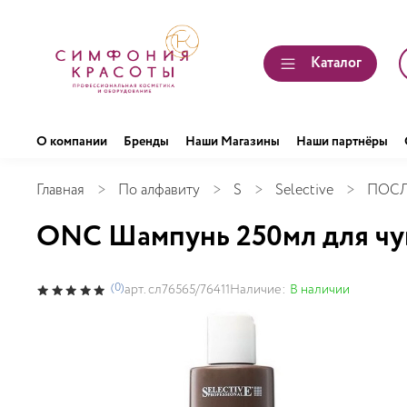
Каталог
О компании
Бренды
Наши Магазины
Наши партнёры
Главная
По алфавиту
S
Selective
ПОСЛ
ОNС Шампунь 250мл для чув
(0)
Наличие:
В наличии
арт.
сл76565/76411