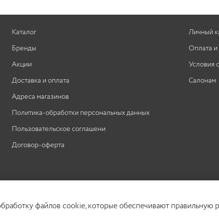
раздраженную кожу головы. Средство
полностью нормализует водно-липидный
баланс, устраняет перхоть и ощущение зуда.
Каталог
Личный к
Бренды
Оплата и
Акции
Условия 
Доставка и оплата
Салонам
Адреса магазинов
Политика-обработки персональных данных
Пользовательское соглашени
Договор-оферта
 обработку файлов cookie, которые обеспечивают правильную р