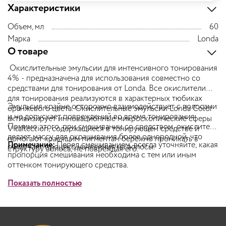
Характеристики
Объем, мл
60
Марка
Londa
О товаре
Окислительные эмульсии для интенсивного тонирования
4% - предназначена для использования совместно со
средствами для тонирования от Londa. Все окислители
для тонирования реализуются в характерных тюбиках
Эмульсия крайне осторожно взаимодействует с волосами
оранжевого цвета. Окислительные эмульсии Londa Color
и не допускает повреждений во время тонирования.
активизирует инновационные микроскопические сферы
Помимо этого, при смешивании со средством, окислитель
Vitaflection, содержащиеся в тонирующем средстве и
делает массу для окрашивания более однородной, что
помогают красящим пигментам бережно проникать в
Примечание:
Перед смешиванием, всегда уточняйте, какая
облегчает процесс нанесения на волосы.
структуру волоса, не повреждая его.
пропорция смешивания необходима с тем или иным
оттенком тонирующего средства.
Показать полностью