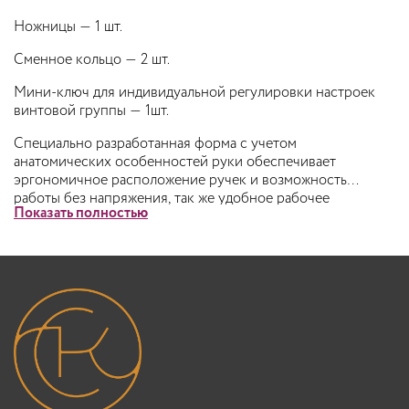
Ножницы — 1 шт.
Сменное кольцо — 2 шт.
Мини-ключ для индивидуальной регулировки настроек
винтовой группы — 1шт.
Специально разработанная форма с учетом
анатомических особенностей руки обеспечивает
эргономичное расположение ручек и возможность
работы без напряжения, так же удобное рабочее
Показать полностью
положение пальцев без мест сдавливания. Не применять
холостой ход, особенно для филировочных ножниц.
После каждого использования очищать от волос мягкой
тканью или щеткой, обрабатывать маслом внутреннюю
сторону полотен (лезвий). Хранить всегда в сухом виде в
специальном чехле.