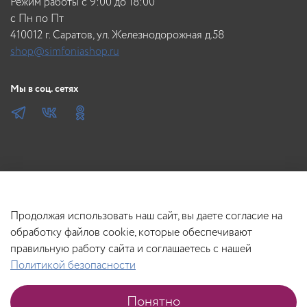
небольшое количество воды, затем промыть большим
Режим работы с 9:00 до 18:00
количеством воды. Вымыть волосы шампунем Tefia Post
c Пн по Пт
Color и обработать плазмой Tefia
410012 г. Саратов, ул. Железнодорожная д.58
shop@simfoniashop.ru
Мы в соц. сетях
Продолжая использовать наш сайт, вы даете согласие на
обработку файлов cookie, которые обеспечивают
правильную работу сайта и соглашаетесь с нашей
Политикой безопасности
В корзину
Понятно