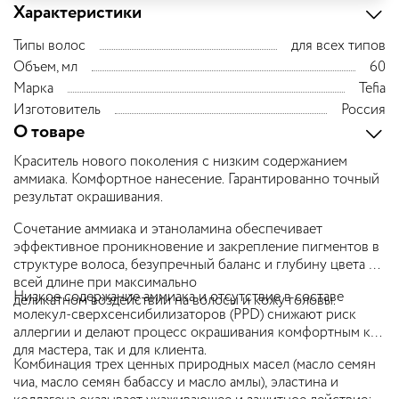
Характеристики
Типы волос
для всех типов
Объем, мл
60
Марка
Tefia
Изготовитель
Россия
О товаре
Краситель нового поколения с низким содержанием
аммиака. Комфортное нанесение. Гарантированно точный
результат окрашивания.
Сочетание аммиака и этаноламина обеспечивает
эффективное проникновение и закрепление пигментов в
структуре волоса, безупречный баланс и глубину цвета по
всей длине при максимально
Низкое содержание аммиака и отсутствие в составе
деликатном воздействии на волосы и кожу головы.
молекул-сверхсенсибилизаторов (PPD) снижают риск
аллергии и делают процесс окрашивания комфортным как
для мастера, так и для клиента.
Комбинация трех ценных природных масел (масло семян
чиа, масло семян бабассу и масло амлы), эластина и