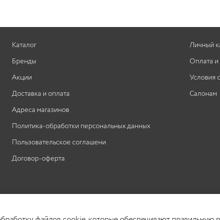
ухаживающее и защитное действие: питает и
увлажняет волосы, выравнивая их структуру,
предотвращает потерю кератина и повреждение
внешнего слоя кутикулы, предохраняет от
Каталог
Личный к
термовоздействий и УФ-излучения. Способ
применения: 1. Смешайте краску в пропорции 1:1
Бренды
Оплата и
или 1:2 согласно инструкции с кремом-
Акции
Условия 
окислителем для окрашивания Tefia Mypoint
Color Oxycream до получения одно
Доставка и оплата
Салонам
Адреса магазинов
Политика-обработки персональных данных
Пользовательское соглашени
Договор-оферта
 обработку файлов cookie, которые обеспечивают правильную р