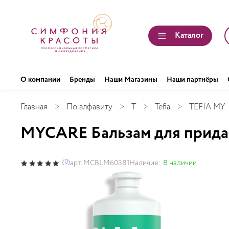
Каталог
О компании
Бренды
Наши Магазины
Наши партнёры
Главная
По алфавиту
T
Tefia
TEFIA MY
MYCARE Бальзам для прида
(0)
Наличие:
В наличии
арт.
MCBLM60381