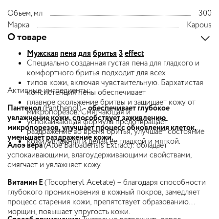
Объем, мл
300
Марка
Kapous
О товаре
Мужская
пена
для
бритья
3
effect
Специально созданная густая пена для гладкого и
комфортного бритья подходит для всех
типов кожи, включая чувствительную. Бархатистая
Активные ингредиенты:
консистенция пены обеспечивает
плавное скольжение бритвы и защищает кожу от
Пантенол
(Panthenol) -
обеспечивает глубокое
микропорезов. Смягчающая и
увлажнение кожи, способствует заживлению
успокаивающая формула предотвращает
микропорезов
, улучшает процесс обновления
клеток,
раздражение во время бритья, улучшает состояние
уменьшает раздражение кожи.
кожи, увлажняя и делая ее гладкой и мягкой.
Алоэ вера
(Aloe Barbadensis Extract): обладает
успокаивающими, влагоудерживающими свойствами,
смягчает и увлажняет кожу.
Витамин
E
(Tocopheryl Acetate) – благодаря способности
глубокого проникновения в кожный покров, замедляет
процесс старения кожи, препятствует образованию
морщин, повышает упругость кожи.