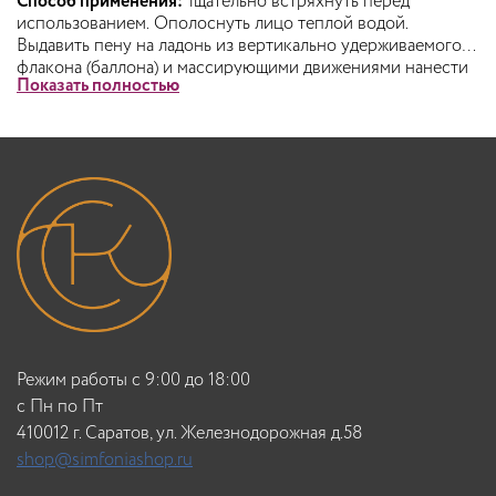
Способ применения:
Тщательно встряхнуть перед
использованием. Ополоснуть лицо теплой водой.
Выдавить пену на ладонь из вертикально удерживаемого
флакона (баллона) и массирующими движениями нанести
Показать полностью
ее на лицо, избегая попадания в глаза. По завершению
процесса смыть излишки пены водой, промокнуть кожу,
нанеси бальзам или лосьон после бритья.
Режим работы с 9:00 до 18:00
c Пн по Пт
410012 г. Саратов, ул. Железнодорожная д.58
shop@simfoniashop.ru