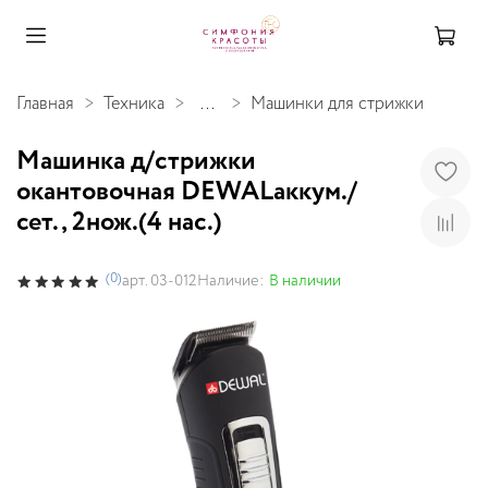
Главная
Техника
...
Машинки для стрижки
Машинка д/стрижки
окантовочная DEWALаккум./
сет., 2нож.(4 нас.)
(0)
Наличие:
В наличии
арт.
03-012