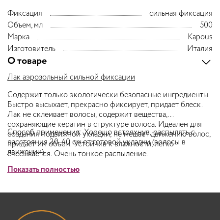
Фиксация
сильная фиксация
Объем, мл
500
Марка
Kapous
Изготовитель
Италия
О товаре
Лак аэрозольный сильной фиксации
Содержит только экологически безопасные ингредиенты.
Быстро высыхает, прекрасно фиксирует, придает блеск.
Лак не склеивает волосы, содержит вещества,
сохраняющие кератин в структуре волоса. Идеален
для
Способ применения:
Хорошо встряхнув, распылять с
создания подвижной укладки,
не мешает движению волос,
расстояния 30-40 см от готовой укладки (волосы в
придает им объем. Устойчив к влажности, легко
движении).
счесывается. Очень тонкое распыление.
Показать полностью