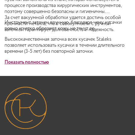
процессе производства хирургических инструментов,
поэтому совершенно безопасны и гигиеничны.
За счет вакуумной обработки удается достичь особой
Инструмент заточен вручную, благодаря чему кусачки
прочности металла, что в совокупности с ручной
ровно и четко обрезают кожу, не тянут ее.
заточкой гарантирует долговечность и надежность.
Высококачественная заточка всех кусачек Staleks
позволяет использовать кусачки в течении длительного
времени (3-5 лет) без повторной заточки.
Показать полностью