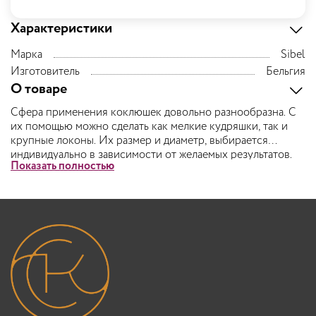
Характеристики
Марка
Sibel
Изготовитель
Бельгия
О товаре
Сфера применения коклюшек довольно разнообразна. С
их помощью можно сделать как мелкие кудряшки, так и
крупные локоны. Их размер и диаметр, выбирается
индивидуально в зависимости от желаемых результатов.
Показать полностью
Чем меньше диаметр коклюшки, тем мельче будут завитки.
Для создания красивой причёски, волосы делятся на
тонкие прядки, а затем накручиваются на коклюшки и
фиксируются.
Производятся коклюшки только из тех материалов,
которые имеют стойкость к химическим средствам. Они
подходят не только для создания химической завивки, но
и для ежедневной завивки в домашних условиях.