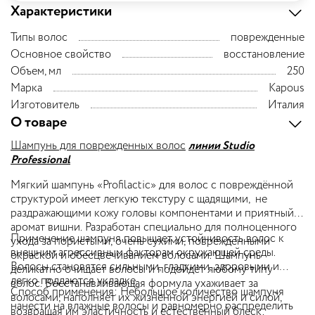
Характеристики
Типы волос
поврежденные
Основное свойство
восстановление
Объем, мл
250
Марка
Kapous
Изготовитель
Италия
О товаре
Шампунь для поврежденных волос
линии
Studio
Professional
Мягкий шампунь «Profilactic» для волос с повреждённой
структурой имеет легкую текстуру с щадящими, не
раздражающими кожу головы компонентами и приятный
аромат вишни. Разработан специально для полноценного
Применение шампуня повышает устойчивость волос к
ухода за пористыми, очень сухими, поврежденными
внешним агрессивным факторам окружающей среды.
окраской и обесцвечиванием волосами. Шампунь
Волосы становятся сильными, гладкими, здоровыми и
деликатно очищает волосы и подойдет любому типу
легко поддаются укладке.
волос. Восстанавливающая формула ухаживает за
Способ применения:
Небольшое количество шампуня
волосами, наполняет их жизненной энергией и силой,
нанести на влажные волосы и равномерно распределить
возвращая им эластичность и естественный блеск.