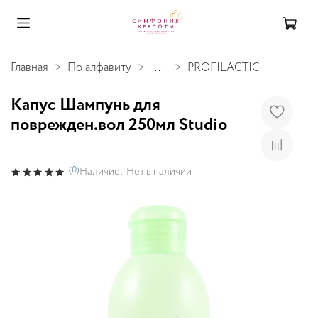
Главная
По алфавиту
...
PROFILACTIC
Капус Шампунь для
поврежден.вол 250мл Studio
(0)
Наличие:
Нет в наличии