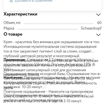
Добавить в сравнение
Характеристики
Объем, мл
60
Марка
Schwarzkopf
О товаре
Крем - краситель без аммиака для окрашивания тон в тон.
Инновационная мультитональная система окрашивания
тон в тон закрепляет пигмент слой за слоем, создает
глубокий цветовой результат и многомерный
Применение:
Смешивание 1:2 (крем-краска Vibrance /
мультитональный блеск. Масло Маной де Таити в основе
лосьон-активатор Vibrance). Лосьон-Активатор 1,9% (6
красителя закрепляет пигмент в структуре волоса и
Vol.) -
разглаживает катикулярный слой для достижения
Окрашивание темнее исходной базы, Окрашивание тон-в-
невероятного блеска.
Нанесение:
Первичное окрашивание - Нанесите на сухие
тон, Освежение цвета. Лосьон-Активатор 4% (13 Vol.) -
волосы равномерно от корней до концов. Время
Камуфлирование седины, Максимальная интенсивность
выдержки: 10-20 минут.
цвета.
Повторное окрашивание - Нанесите на прикорневую
Перед применением внимательно ознакомьтесь с
зону. Оставьте на 10-15 минут. Затем нанесите по всей
инструкцией на упаковке продукта.
длине и на концы и оставьте еще на 5-10 минут.