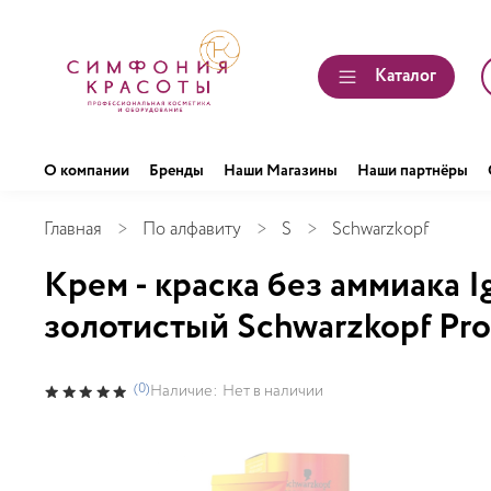
Каталог
О компании
Бренды
Наши Магазины
Наши партнёры
Главная
По алфавиту
S
Schwarzkopf
Крем - краска без аммиака 
золотистый Schwarzkopf Prof
(0)
Наличие:
Нет в наличии