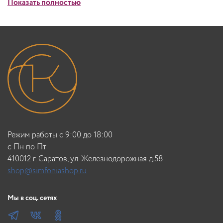
Показать полностью
Время действия 30 минут.
Объем 100мл
Режим работы с 9:00 до 18:00
c Пн по Пт
410012 г. Саратов, ул. Железнодорожная д.58
shop@simfoniashop.ru
Мы в соц. сетях