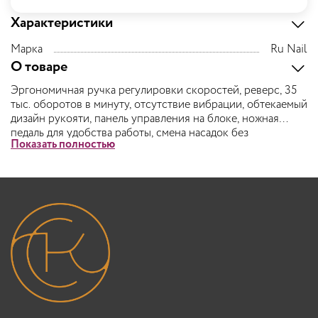
Характеристики
Марка
Ru Nail
О товаре
Эргономичная ручка регулировки скоростей, реверс, 35
тыс. оборотов в минуту, отсутствие вибрации, обтекаемый
дизайн рукояти, панель управления на блоке, ножная
педаль для удобства работы, смена насадок без
Показать полностью
использования ключа. Дрель имеет мощный мотор,
который не перегревается. В комплект входит набор из 3
фрез, колпачок и насадка.
Технические характеристики: мощность – 35 Вт;
напряжение – 220 В; частота – 50-60 Гц.
Цвет: черный