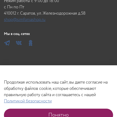
инструкции для применения, в неметаллической емкости,
Режим работы с 9:00 до 18:00
до однородной смеси. 2. Первичное окрашивание.
c Пн по Пт
Желательно производить на
410012 г. Саратов, ул. Железнодорожная д.58
shop@simfoniashop.ru
Мы в соц. сетях
Продолжая использовать наш сайт, вы даете согласие на
обработку файлов cookie, которые обеспечивают
правильную работу сайта и соглашаетесь с нашей
Политикой безопасности
В корзину
Понятно