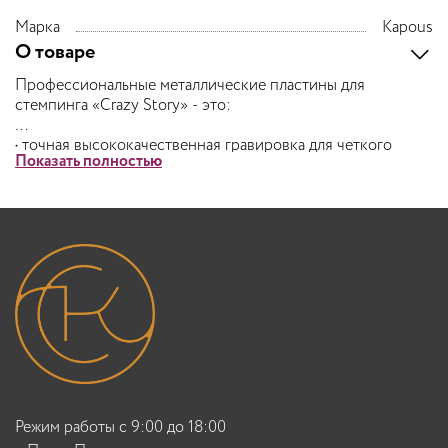
Марка
Kapous
О товаре
Профессиональные металлические пластины для
стемпинга «Crazy Story» - это:
• точная высококачественная гравировка для четкого
Показать полностью
переноса рисунка на ногти
• быстрые креативные дизайны
• подходят для различных техник, одинаково хорошо
работают как со специальными стемпинг-гелями, так и со
специальными стемпинг-лаками
• пластиковая подложка для комфортной работы
• индивидуальная красочная упаковка
• размер пластины 6 x 12 см
Режим работы с 9:00 до 18:00