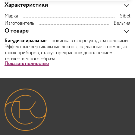
Характеристики
Марка
Sibel
Изготовитель
Бельгия
О товаре
Бигуди спиральные
– новинка в сфере ухода за волосами.
Эффектные вертикальные локоны, сделанные с помощью
таких приборов, станут прекрасным дополнением
торжественного образа.
Показать полностью
- Спиральные бигуди, изготовленные из качественного
полимерного волокна, не оставляют складок и заломов на
локонах.
- Такие изделия абсолютно безопасны. Их можно
использовать для создания детских причесок.
- Стойкий прочный материал, устойчивый к механическим
повреждениям, позволяет использовать такие изделия
длительное время.
- Можно использовать для обычной и химической
завивки.