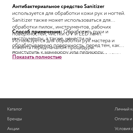
Антибактериальное средство Sanitizer
используется для обработки кожи рук и ногтей.
Sanitizer также может использоваться для
обработки пилок, инструментов, рабочих
Способ применения:
Обработать руки и
поверхностей, чистки UV и LED ламп.
инструменты, а также, нанести на
Используется для обработки рук мастера и
обрабатываемую поверхность, перед тем, как
клиента перед началом процедуры.
приступить к маникюру или педикюру.
Средство быстро впитывается, оставляя кожу
Показать полностью
чистой. Не требует последующего
ополаскивания водой, нейтрализует
болезнетворные бактерии.
Удаляет более чем 99,9% микробов и бактерий с
обрабатываемой поверхности. Обладает
противогрибковым эффектом.
Использовать перед процедурами наращивания
ногтей, маникюра, педикюра.Прошло
Каталог
Личный к
лабораторные исследования.
Бренды
Оплата и
Акции
Условия 