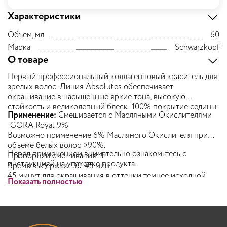
Характеристики
Объем, мл
60
Марка
Schwarzkopf
О товаре
Первый профессиональный коллагенновый краситель для
зрелых волос. Линия Absolutes обеспечивает
окрашивание в насыщенные яркие тона, высокую
стойкость и великолепный блеск. 100% покрытие седины.
Применение:
Смешивается с Масляными Окислителями
IGORA Royal 9%
Возможно применение 6% Масляного Окислителя при
объеме белых волос >90%.
Перед применением внимательно ознакомьтесь с
Пропорции смешивания: 1:1
инструкцией на упаковке продукта.
Время выдержки: 30-45 мин.
45 минут для окрашивания в оттенки темнее исходной
Показать полностью
базы
Первичное окрашивание натуральных (седых) волос:
Сначала нанести на полотно, отступая от корней 1-1.5 см,
и концы. Через 10-15 минут нанести на корни.
Последующие окрашивания с использованием Absolutes: