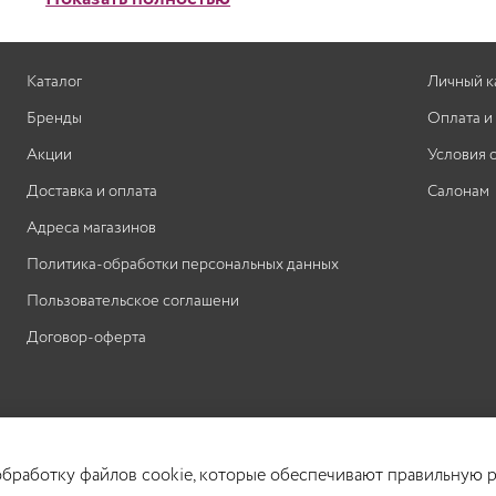
оттенка + 1 часть соответствующего
натурального оттенка. Если количество седины
составляет от 40 до 60% - возьмите 1 часть
желаемого косметического оттенка + 1 часть
Каталог
Личный к
соответствующего натурального оттенка. Если
Бренды
Оплата и
количество седины составляет от 60 до 100% -
Акции
Условия 
возьмите 1 часть желаемого косметического
оттенка + 2 часть соответствующего
Доставка и оплата
Салонам
натурального оттенка (например: 6.35 + 6.0).
Адреса магазинов
Рекомендуемый состав смеси 1:1.
Политика-обработки персональных данных
Пользовательское соглашени
Договор-оферта
 обработку файлов cookie, которые обеспечивают правильную р