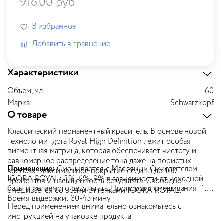
916.00 руб
В избранное
Добавить в сравнение
Характеристики
Объем, мл
60
Марка
Schwarzkopf
О товаре
Классический перманентный краситель. В основе новой
технологии Igora Royal High Definition лежит особая
пигментная матрица, которая обеспечивает чистоту и
равномерное распределение тона даже на пористых
Применение:
Смешивается с Масляным Окислителем
волосах, максимальное покрытие седины до 100
IGORA ROYAL: 3%, 6%, 9% в зависимости от исходной
процентов и насыщенность результата. Свободно
базы и желаемого результата. Пропорция смешивания: 1:1.
смешивается со всеми оттенками IGORA ROYAL.
Время выдержки: 30-45 минут.
Перед применением внимательно ознакомьтесь с
инструкцией на упаковке продукта.