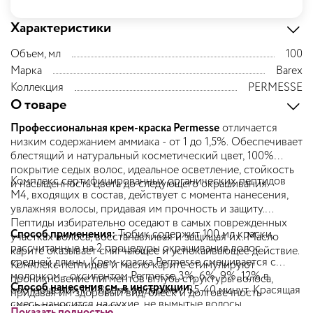
Характеристики
Объем, мл
100
Марка
Barex
Коллекция
PERMESSE
О товаре
Профессиональная крем-краска Permesse
отличается
низким содержанием аммиака - от 1 до 1,5%. Обеспечивает
блестящий и натуральный косметический цвет, 100%
покрытие седых волос, идеальное осветление, стойкость
Комплекс сертифицированных органических пептидов
и насыщенность цвета до следующего окрашивания.
M4, входящих в состав, действует с момента нанесения,
увлажняя волосы, придавая им прочность и защиту.
Пептиды избирательно оседают в самых поврежденных
Способ применения:
Тюбик содержит 100 мл краски,
участках волоса, восстанавливая и защищая их. Масло
рассчитанные на 2 процедуры окрашивания волос
карите оказывает смягчающее и успокаивающее действие.
средней длины. Крем-краска Permesse смешивается с
Комплекс пептидов и масло карите стимулируют
молочком - оксигентом Permesse 3%, 6%, 9%, 12% в
проникновение пигментов вглубь структуры волоса,
Способ нанесения см. в инструкции.
соотношении 1:1. Время выдержки: 35-40 минут. Красящая
придавая им здоровый вид, блеск и долговечность
смесь наносится на сухие, не вымытые волосы.
косметическому цвету.
Показать полностью