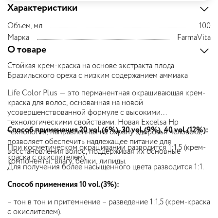
Характеристики
Объем, мл
100
Марка
FarmaVita
О товаре
Стойкая крем-краска на основе экстракта плода
Бразильского ореха с низким содержанием аммиака
Life Color Plus — это перманентная окрашивающая крем-
краска для волос, основанная на новой
усовершенствованной формуле с высокими
технологическими свойствами. Новая Excelsa Hp
Способ применения 20 vol.(6%), 30 vol.(9%), 40 vol.(12%):
технология, направленная на охрану здоровья человека,
позволяет обеспечить надлежащее питание для
При косметическом окрашивании разводится 1:1,5 (крем-
восстановления волос, поддерживая их основные
краска с окислителем).
компоненты: влагу, белки, липиды.
Для получения более насыщенного цвета разводится 1:1.
Способ применения 10 vol.(3%):
– тон в тон и притемнение – разведение 1:1,5 (крем-краска
с окислителем).